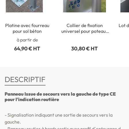
Platine avec fourreau
Collier de fixation
Lot d
pour sol béton
universel pour poteaux
ronds de Ø 50 à 215 mm
rect
à partir de
64,90 € HT
30,80 € HT
DESCRIPTIF
Panneau Issue de secours vers la gauche de type CE
pour l'indication routière
- Signalisation indiquant une sortie de secours vers la
gauche.
- Panneau routier à bords sertis avec profil d´entourage d