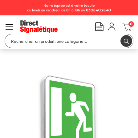
Notre équipe est à votre écoute
du lundi au vendredi de 8h à 18h au
03 28 40 28 40
0