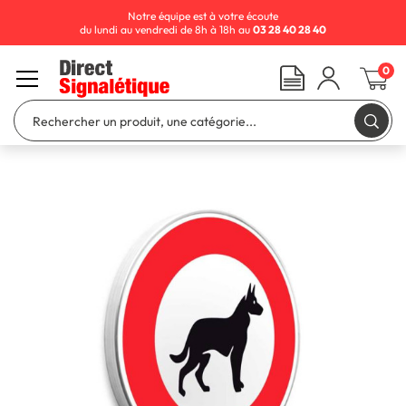
Notre équipe est à votre écoute
du lundi au vendredi de 8h à 18h au
03 28 40 28 40
0