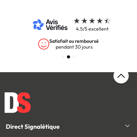
4.5/5 excellent
rsé
Garantie 5 ans
s
sur tous nos produits
Direct Signalétique