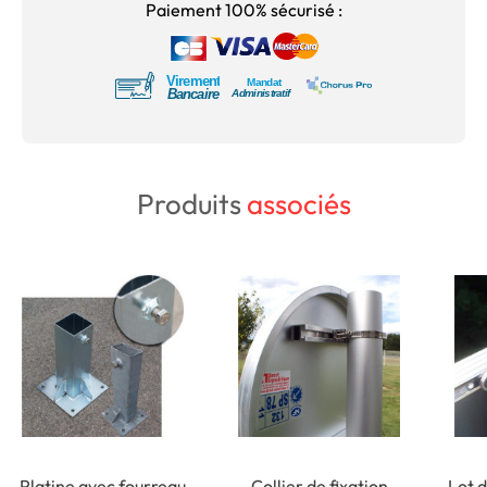
Paiement 100% sécurisé :
Produits
associés
Platine avec fourreau
Collier de fixation
Lot d