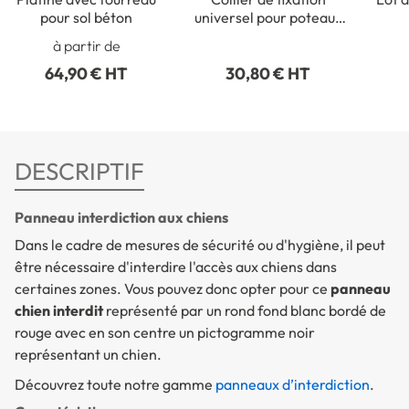
pour sol béton
universel pour poteaux
ronds de Ø 50 à 215 mm
rect
à partir de
64,90 € HT
30,80 € HT
DESCRIPTIF
Panneau interdiction aux chiens
Dans le cadre de mesures de sécurité ou d'hygiène, il peut
être nécessaire d'interdire l'accès aux chiens dans
certaines zones. Vous pouvez donc opter pour ce
panneau
chien interdit
représenté par un rond fond blanc bordé de
rouge avec en son centre un pictogramme noir
représentant un chien.
Découvrez toute notre gamme
panneaux d’interdiction
.