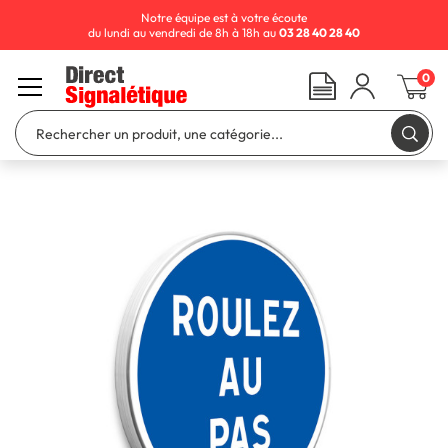
Notre équipe est à votre écoute
du lundi au vendredi de 8h à 18h au
03 28 40 28 40
0