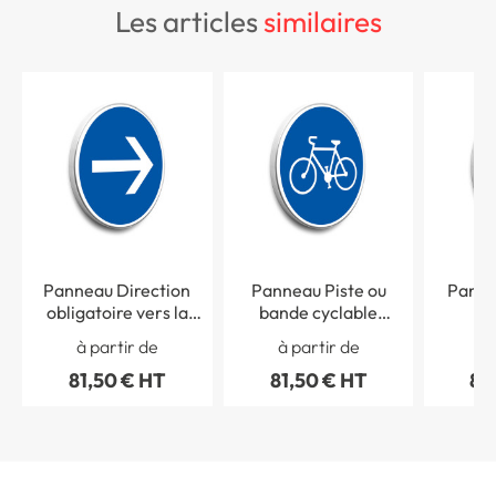
les articles
similaires
Panneau Direction
Panneau Piste ou
Panne
obligatoire vers la
bande cyclable
´O
droite - B21-1
obligatoire - B22a
Person
à partir de
à partir de
à 
81,50 € HT
81,50 € HT
85