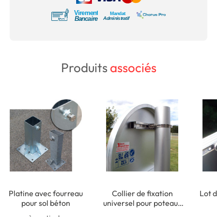
Produits
associés
Platine avec fourreau
Collier de fixation
Lot d
pour sol béton
universel pour poteaux
ronds de Ø 50 à 215 mm
rect