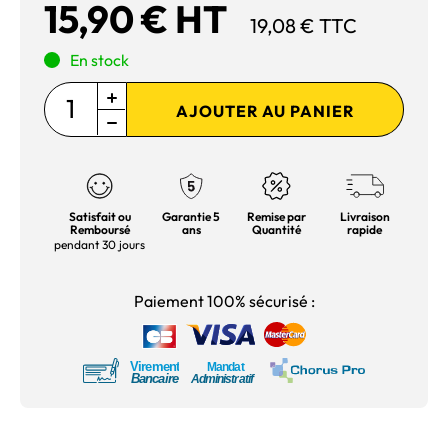
15,90 € HT
19,08 € TTC
En stock
AJOUTER AU PANIER
Satisfait ou
Garantie 5
Remise par
Livraison
Remboursé
ans
Quantité
rapide
pendant 30 jours
Paiement 100% sécurisé :