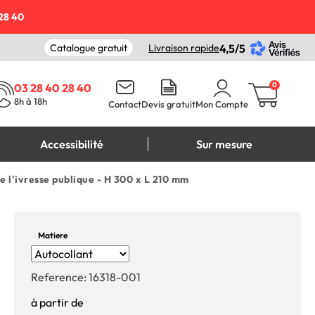
28 40
Catalogue gratuit
Livraison rapide
4,5/5
0
03 28 40 28 40
8h à 18h
Contact
Devis gratuit
Mon Compte
Accessibilité
Sur mesure
e l'ivresse publique - H 300 x L 210 mm
Matiere
Reference:
16318-001
à partir de