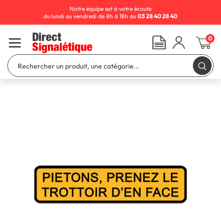
Notre équipe est à votre écoute
du lundi au vendredi de 8h à 18h au
03 28 40 28 40
0