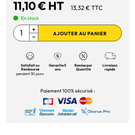
11,10 € HT
13,32 € TTC
En stock
AJOUTER AU PANIER
Satisfait ou
Garantie 5
Remise par
Livraison
Remboursé
ans
Quantité
rapide
pendant 30 jours
Paiement 100% sécurisé :