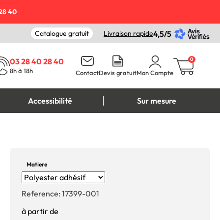
28 40
Catalogue gratuit
Livraison rapide
4,5/5
0
03 28 40 28 40
8h à 18h
Contact
Devis gratuit
Mon Compte
Accessibilité
Sur mesure
Matiere
Reference:
17399-001
à partir de