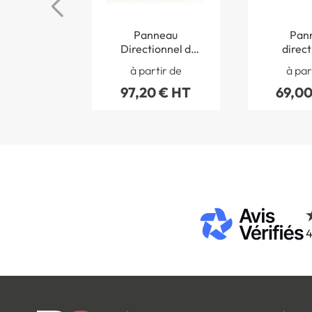
Panneau
Pan
Directionnel d
direct
´Hôtel en Relief - 2
modulabl
à partir de
à par
directions - H 200 x
97,20 € HT
69,00
L 300 mm
4