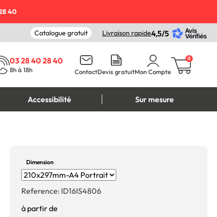
28 40
Catalogue gratuit
Livraison rapide
4,5/5
0
03 28 40 28 40
8h à 18h
Contact
Devis gratuit
Mon Compte
Accessibilité
Sur mesure
Dimension
Reference:
ID16IS4806
à partir de