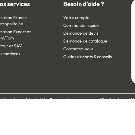
os services
Besoin d'aide ?
vraison France
Votre compte
tropolitaine
Commande rapide
vraison Export et
Demande de devis
om/Tom
Demande de catalogue
tour et SAV
Contactez-nous
s matières
Guides d'achats & conseils
litique de confidentialité
Personnaliser les cookies
Gestion des cooki
écurisé :
Site réservé aux professionnels