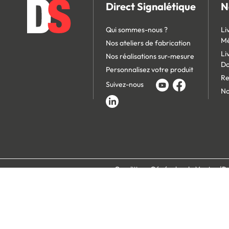
Direct Signalétique
N
Qui sommes-nous ?
Li
Mé
Nos ateliers de fabrication
Li
Nos réalisations sur-mesure
D
Personnalisez votre produit
Re
Suivez-nous
No
Conditions Générales de Vente
Po
Paiement 100% s