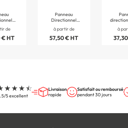
neau
Panneau
Pan
ionnel
Directionnel
directio
e - Slide
personnalisé A3 -
tir de
à partir de
à par
Touchy®
 € HT
57,50 € HT
37,30
Livraison
Satisfait ou remboursé
rapide
pendant 30 jours
.5/5 excellent