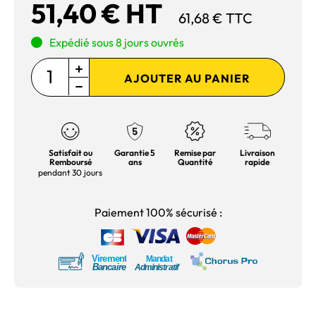
51,40 € HT
61,68 € TTC
Expédié sous 8 jours ouvrés
AJOUTER AU PANIER
Satisfait ou
Garantie 5
Remise par
Livraison
Remboursé
ans
Quantité
rapide
pendant 30 jours
Paiement 100% sécurisé :