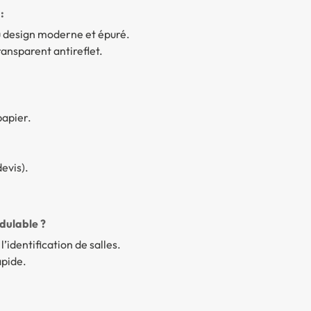
:
u design moderne et épuré.
ansparent antireflet.
apier.
evis).
dulable ?
l’identification de salles.
apide.