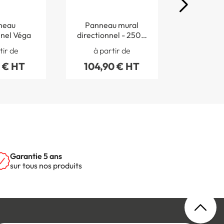
neau
Panneau mural
Plaque 
nnel Véga
directionnel - 250 x
gamme
400 mm - PVC de 2
tir de
à partir de
à par
mm imprimé -
 € HT
104,90 € HT
14,80
Gamme Mosaïque®
Garantie 5 ans
sur tous nos produits