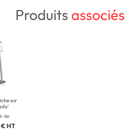
Produits
associés
iche sur
Info´
ir de
 € HT