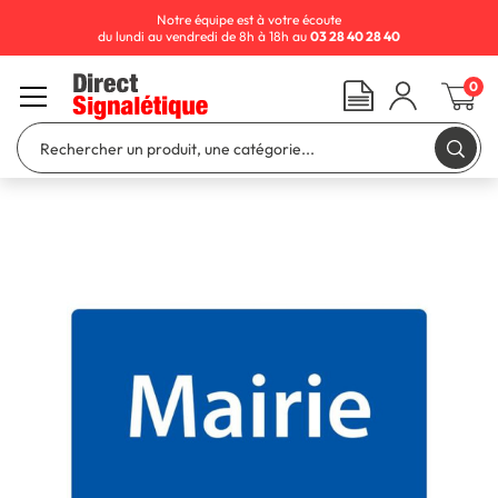
Notre équipe est à votre écoute
du lundi au vendredi de 8h à 18h au
03 28 40 28 40
0