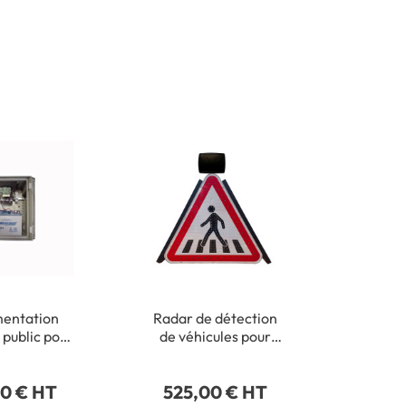
mentation
Radar de détection
 public pour
de véhicules pour
x lumineux
panneaux lumineux
00 € HT
525,00 € HT