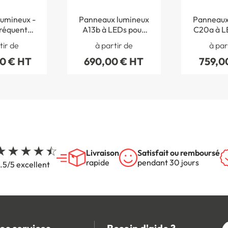
umineux -
Panneaux lumineux
Panneaux
fréquenté
A13b à LEDs pour
C20a à LE
 enfants
passage piétons
´indica
tir de
à partir de
à par
passage
00 € HT
690,00 € HT
759,0
Livraison
Satisfait ou remboursé
rapide
pendant 30 jours
.5/5 excellent