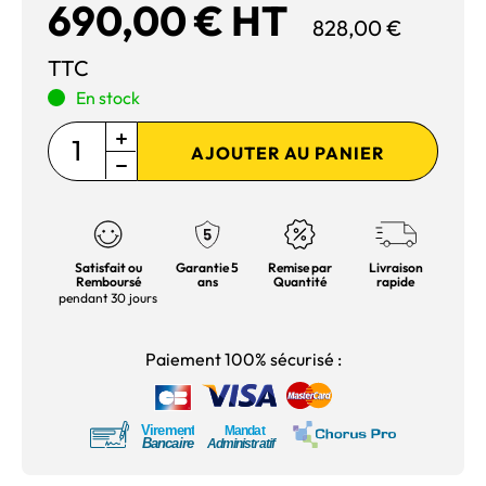
690,00 € HT
828,00 €
TTC
En stock
AJOUTER AU PANIER
Satisfait ou
Garantie 5
Remise par
Livraison
Remboursé
ans
Quantité
rapide
pendant 30 jours
Paiement 100% sécurisé :