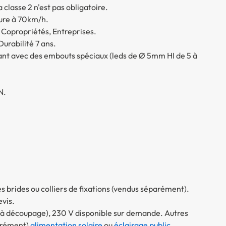
classe 2 n'est pas obligatoire.
ieure à 70km/h.
, Copropriétés, Entreprises.
urabilité 7 ans.
nt avec des embouts spéciaux (leds de Ø 5mm HI de 5 à
N.
 des brides ou colliers de fixations (vendus séparément).
vis.
 à découpage), 230 V disponible sur demande. Autres
parément)
alimentation solaire
ou
éclairage public
.