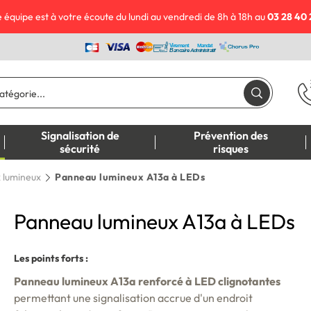
 équipe est à votre écoute du lundi au vendredi de 8h à 18h au
03 28 40 
Signalisation de
Prévention des
sécurité
risques
 lumineux
Panneau lumineux A13a à LEDs
Panneau lumineux A13a à LEDs
Les points forts :
Panneau lumineux A13a renforcé à LED clignotantes
permettant une signalisation accrue d'un endroit