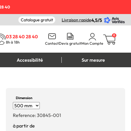
28 40
Catalogue gratuit
Livraison rapide
4,5/5
0
03 28 40 28 40
8h à 18h
Contact
Devis gratuit
Mon Compte
Accessibilité
Sur mesure
Dimension
Reference:
30845-001
à partir de