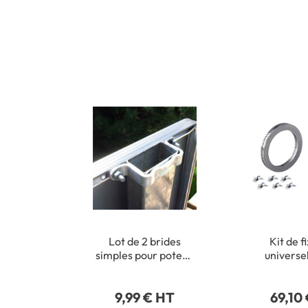
Lot de 2 brides
Kit de f
simples pour poteau
universe
rectangulaire 40 x
pann
80 mm
9,99 € HT
69,10