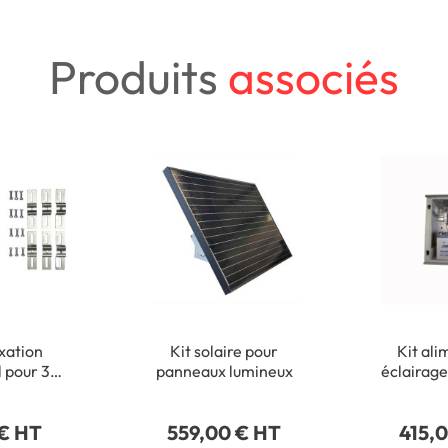
Produits
associés
ixation
Kit solaire pour
Kit ali
l pour 3
panneaux lumineux
éclairage
eaux
panneau
 € HT
559,00 € HT
415,