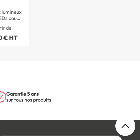
 lumineux
Ds pour l
tion de
tir de
 piéton
0 € HT
Garantie 5 ans
sur tous nos produits