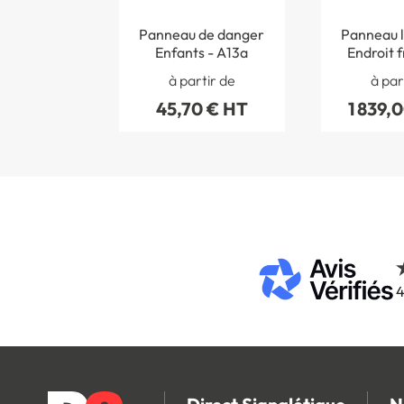
Panneau de danger
Panneau l
Enfants - A13a
Endroit 
par les
à partir de
à par
45,70 € HT
1 839,
4