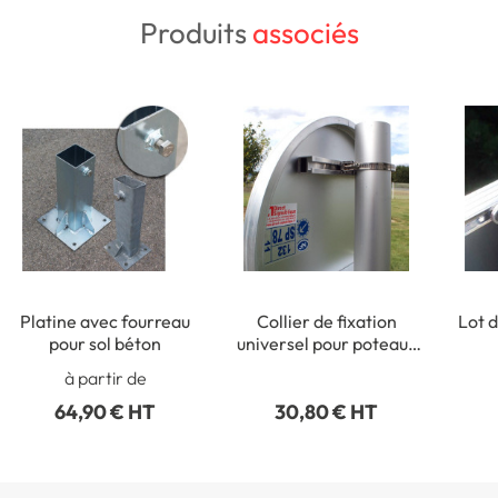
Produits
associés
Platine avec fourreau
Collier de fixation
Lot d
pour sol béton
universel pour poteaux
ronds de Ø 50 à 215 mm
rect
à partir de
64,90 € HT
30,80 € HT