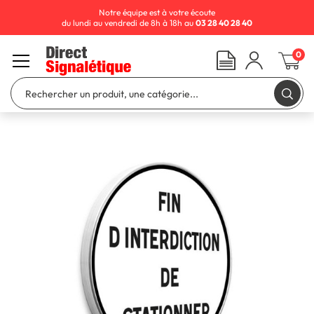
Notre équipe est à votre écoute
du lundi au vendredi de 8h à 18h au
03 28 40 28 40
0