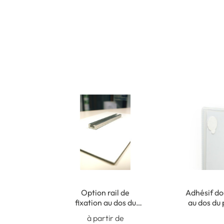
Option rail de
Adhésif do
fixation au dos du
au dos du
panneau (non collé)
pour fi
à partir de
intér