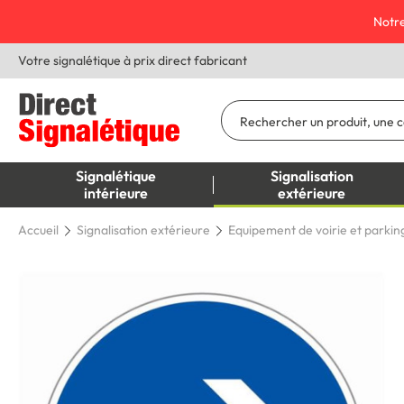
Notre
Votre signalétique à prix direct fabricant
Signalétique
Signalisation
intérieure
extérieure
Accueil
Signalisation extérieure
Equipement de voirie et parkin