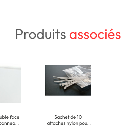
Produits
associés
uble face
Sachet de 10
 panneau
attaches nylon pour
xation
fixation de panneaux
ieure
plats