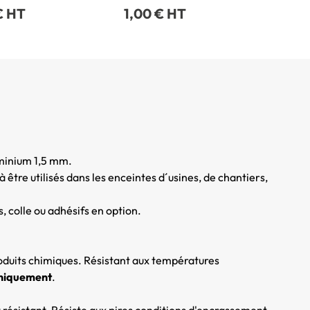
€ HT
1,00 € HT
e
uminium 1,5 mm.
 être utilisés dans les enceintes d´usines, de chantiers,
s, colle ou adhésifs en option.
roduits chimiques. Résistant aux températures
uniquement
.
résistant. Résiste aux pires conditions d'encrassement.