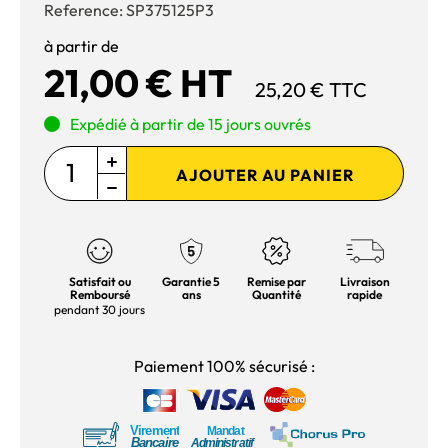
Reference:
SP375125P3
à partir de
21,00 € HT
25,20 € TTC
Expédié à partir de 15 jours ouvrés
AJOUTER AU PANIER
Satisfait ou
Garantie 5
Remise par
Livraison
Remboursé
ans
Quantité
rapide
pendant 30 jours
Paiement 100% sécurisé :