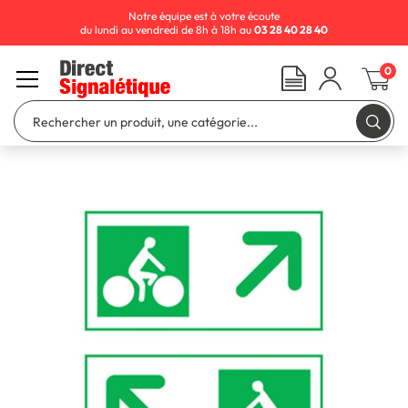
Notre équipe est à votre écoute
du lundi au vendredi de 8h à 18h au
03 28 40 28 40
0