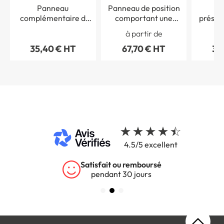
Panneau
Panneau de position
Pa
complémentaire d
comportant une
présig
´identification d´un
indication de
carref
à partir de
itinéraire cyclable
destination Dv21b
fa
35,40 € HT
67,70 € HT
38
Dv11 - 200 x 200 mm
Dimens
4.5/5 excellent
Garantie 5 ans
sur tous nos produits