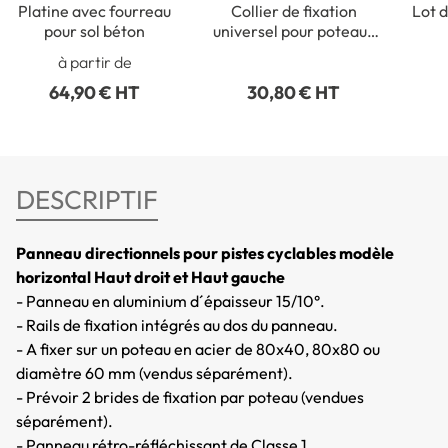
Platine avec fourreau
Collier de fixation
Lot d
pour sol béton
universel pour poteaux
ronds de Ø 50 à 215 mm
rect
à partir de
64,90 € HT
30,80 € HT
DESCRIPTIF
Panneau directionnels pour pistes cyclables modèle
horizontal Haut droit et Haut gauche
- Panneau en aluminium d´épaisseur 15/10°.
- Rails de fixation intégrés au dos du panneau.
- A fixer sur un poteau en acier de 80x40, 80x80 ou
diamètre 60 mm (vendus séparément).
- Prévoir 2 brides de fixation par poteau (vendues
séparément).
- Panneau rétro-réfléchissant de Classe 1.