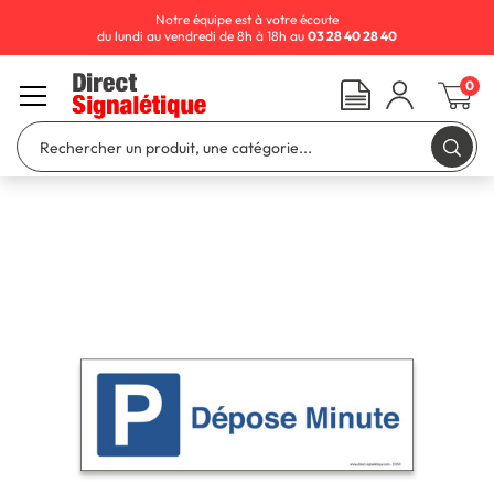
Notre équipe est à votre écoute
du lundi au vendredi de 8h à 18h au
03 28 40 28 40
0