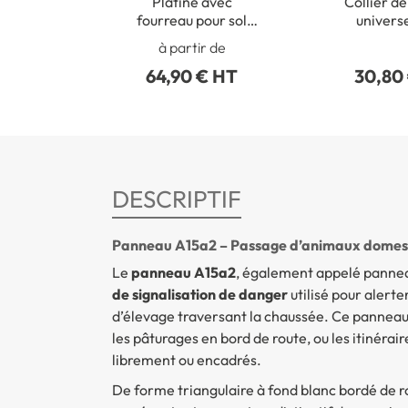
Platine avec
Collier de
fourreau pour sol
univers
béton
poteaux r
à partir de
50 à 2
64,90 € HT
30,80
DESCRIPTIF
Panneau A15a2 – Passage d’animaux domes
Le
panneau A15a2
, également appelé pann
de signalisation de danger
utilisé pour alert
d’élevage traversant la chaussée. Ce panneau 
les pâturages en bord de route, ou les itinéra
librement ou encadrés.
De forme triangulaire à fond blanc bordé de