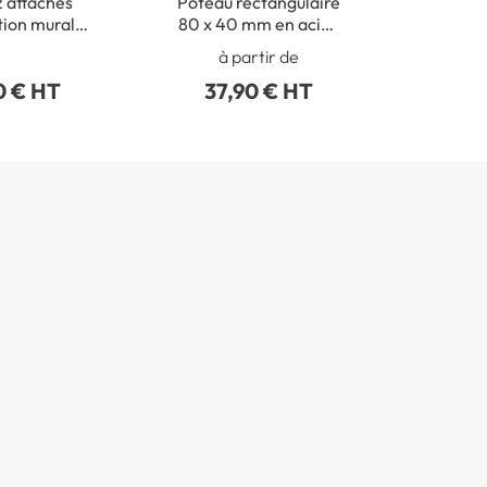
2 attaches
Poteau rectangulaire
tion murale
80 x 40 mm en acier
ux routiers
galva avec bouchon
à partir de
obturateur
0 € HT
37,90 € HT