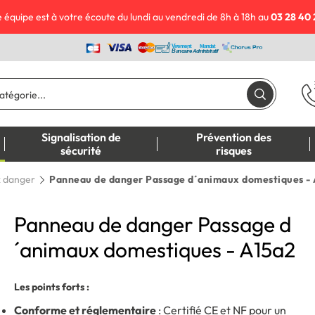
 équipe est à votre écoute du lundi au vendredi de 8h à 18h au
03 28 40 
Signalisation de
Prévention des
sécurité
risques
 danger
Panneau de danger Passage d´animaux domestiques -
Panneau de danger Passage d
´animaux domestiques - A15a2
Les points forts :
Conforme et réglementaire
: Certifié CE et NF pour un