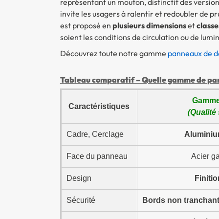
représentant un mouton, distinctif des versions
invite les usagers à ralentir et redoubler de 
est proposé en
plusieurs dimensions
et
classes
soient les conditions de circulation ou de lumi
Découvrez toute notre gamme
panneaux de d
Tableau comparatif – Quelle gamme de pann
Gamme
Caractéristiques
(Qualité
Cadre, Cerclage
Aluminiu
Face du panneau
Acier g
Design
Finiti
Sécurité
Bords non tranchants