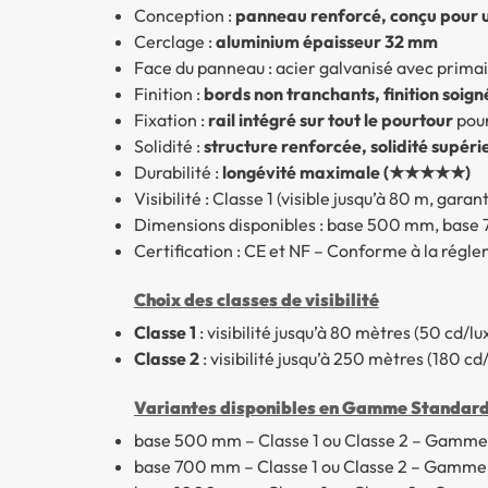
Conception :
panneau renforcé, conçu pour un
Cerclage :
aluminium épaisseur 32 mm
Face du panneau : acier galvanisé avec primai
Finition :
bords non tranchants, finition soign
Fixation :
rail intégré sur tout le pourtour
pour
Solidité :
structure renforcée, solidité sup
Durabilité :
longévité maximale (★★★★★)
Visibilité : Classe 1 (visible jusqu’à 80 m, gara
Dimensions disponibles : base 500 mm, bas
Certification : CE et NF – Conforme à la rég
Choix des classes de visibilité
Classe 1
: visibilité jusqu’à 80 mètres (50 cd/l
Classe 2
: visibilité jusqu’à 250 mètres (180 cd
Variantes disponibles en Gamme Standar
base 500 mm – Classe 1 ou Classe 2 – Gamme
base 700 mm – Classe 1 ou Classe 2 – Gamme