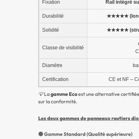
Fixation
Rail intégré s
Durabilité
★★★★★ (long
Solidité
★★★★★ (struc
Classe de visibilité
C
Diamètre
ba
Certification
CE et NF – Co
💡 La
gamme Eco
est une alternative certifi
sur la conformité.
Les deux gammes de panneaux routiers disp
🟢 Gamme Standard (Qualité supérieure)