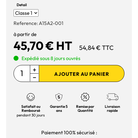
Detail
Reference:
A15A2-001
à partir de
45,70 € HT
54,84 € TTC
Expédié sous 8 jours ouvrés
AJOUTER AU PANIER
Satisfait ou
Garantie 5
Remise par
Livraison
Remboursé
ans
Quantité
rapide
pendant 30 jours
Paiement 100% sécurisé :