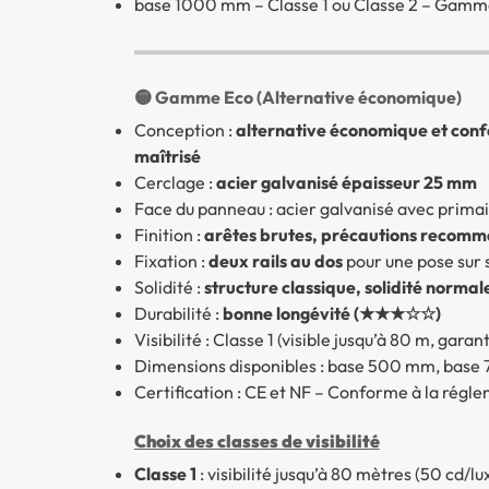
base 1000 mm – Classe 1 ou Classe 2 – Gamm
🟡 Gamme Eco (Alternative économique)
Conception :
alternative économique et conf
maîtrisé
Cerclage :
acier galvanisé épaisseur 25 mm
Face du panneau : acier galvanisé avec primai
Finition :
arêtes brutes, précautions recomman
Fixation :
deux rails au dos
pour une pose sur 
Solidité :
structure classique, solidité nor
Durabilité :
bonne longévité (★★★☆☆)
Visibilité : Classe 1 (visible jusqu’à 80 m, gara
Dimensions disponibles : base 500 mm, bas
Certification : CE et NF – Conforme à la rég
Choix des classes de visibilité
Classe 1
: visibilité jusqu’à 80 mètres (50 cd/l