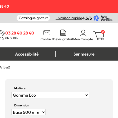
28 40
Catalogue gratuit
Livraison rapide
4,5/5
0
03 28 40 28 40
8h à 18h
Contact
Devis gratuit
Mon Compte
Accessibilité
Sur mesure
 A15a2
Matiere
Dimension