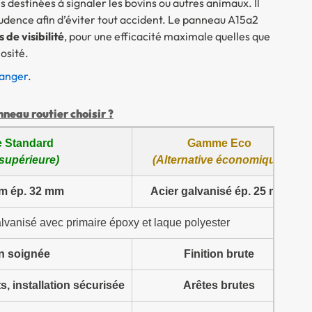
 destinées à signaler les bovins ou autres animaux. Il
prudence afin d’éviter tout accident. Le panneau A15a2
 de visibilité
, pour une efficacité maximale quelles que
nosité.
anger
.
eau routier choisir ?
 Standard
Gamme Eco
 supérieure)
(Alternative économique)
m ép. 32 mm
Acier galvanisé ép. 25 mm
alvanisé avec primaire époxy et laque polyester
on soignée
Finition brute
, installation sécurisée
Arêtes brutes