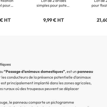
 fixation
Lot de 2 brides
Lot de 
el pour
simples pour poteau
pour fixa
onds de Ø
rectangulaire 40 x
de pannea
15 mm
80 mm
 € HT
9,99 € HT
21,6
tiques
eau
“Passage d’animaux domestiques”
, est un
panneau
er les conducteurs de la présence potentielle d’animaux
est principalement implanté dans les zones agricoles,
ires ruraux où des troupeaux peuvent se déplacer
 rouge, le panneau comporte un pictogramme