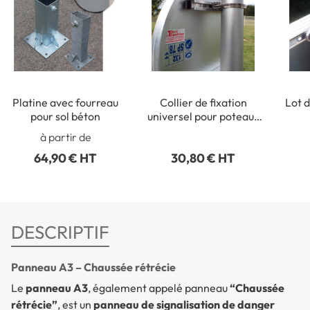
Platine avec fourreau
Collier de fixation
Lot d
pour sol béton
universel pour poteaux
ronds de Ø 50 à 215 mm
rect
à partir de
64,90 € HT
30,80 € HT
DESCRIPTIF
Panneau A3 – Chaussée rétrécie
Le
panneau A3
, également appelé panneau
“Chaussée
rétrécie”
, est un
panneau de signalisation de danger