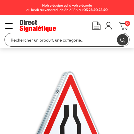
Notre équipe est à votre écoute
du lundi au vendredi de 8h à 18h au
03 28 40 28 40
0