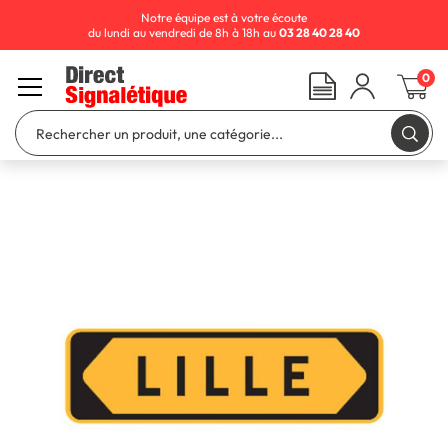
Notre équipe est à votre écoute
du lundi au vendredi de 8h à 18h au
03 28 40 28 40
0