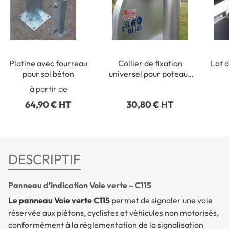
Platine avec fourreau
Collier de fixation
Lot d
pour sol béton
universel pour poteaux
ronds de Ø 50 à 215 mm
rect
à partir de
64,90 € HT
30,80 € HT
DESCRIPTIF
Panneau d’indication Voie verte – C115
Le panneau Voie verte C115
permet de signaler une voie
réservée aux piétons, cyclistes et véhicules non motorisés,
conformément à la réglementation de la signalisation