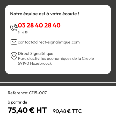
Notre équipe est à votre écoute !
03 28 40 28 40
8h à 18h
contact@direct-signaletique.com
Direct Signalétique
Parc d'activités économiques de la Creule
59190 Hazebrouck
Conditions Générales de Vente
Politique de confidentialité
Reference:
C115-007
Personnaliser les cookies
Gestion des cookies
Mentions légales
Plan du site
à partir de
75,40 € HT
90,48 € TTC
Paiement 100% sécurisé :