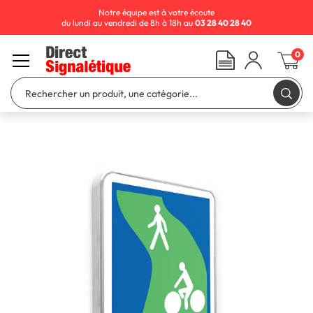
Notre équipe est à votre écoute
du lundi au vendredi de 8h à 18h au
03 28 40 28 40
0