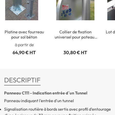
Platine avec fourreau
Collier de fixation
Lot d
pour sol béton
universel pour poteaux
ronds de Ø 50 à 215 mm
rect
à partir de
64,90 € HT
30,80 € HT
DESCRIPTIF
Panneau C111 - Indication entrée d´un Tunnel
Panneau indiquant l'entrée d'un tunnel
Signalisation routière à bords sertis avec profil d’entourage