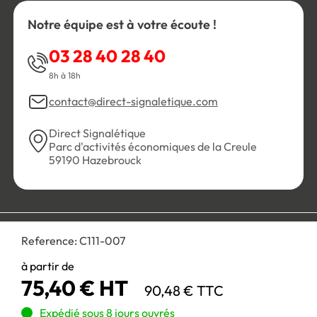
Notre équipe est à votre écoute !
03 28 40 28 40
8h à 18h
contact@direct-signaletique.com
Direct Signalétique
Parc d'activités économiques de la Creule
59190 Hazebrouck
Conditions Générales de Vente
Politique de confidentialité
Reference:
C111-007
Personnaliser les cookies
Gestion des cookies
Mentions légales
Plan du site
à partir de
75,40 € HT
90,48 € TTC
Paiement 100% sécurisé :
Expédié sous 8 jours ouvrés