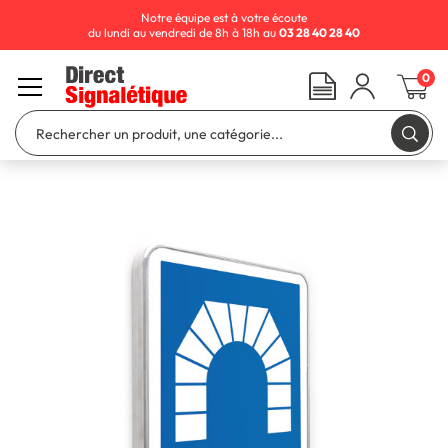
Notre équipe est à votre écoute
du lundi au vendredi de 8h à 18h au
03 28 40 28 40
0