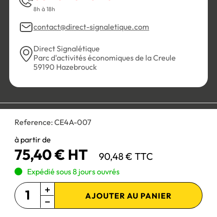
8h à 18h
contact@direct-signaletique.com
Direct Signalétique
Parc d'activités économiques de la Creule
59190 Hazebrouck
Conditions Générales de Vente
Politique de confidentialité
Reference:
CE4A-007
Personnaliser les cookies
Gestion des cookies
Mentions légales
Plan du site
à partir de
75,40 € HT
90,48 € TTC
Paiement 100% sécurisé :
Expédié sous 8 jours ouvrés
AJOUTER AU PANIER
Site réservé aux professionnels