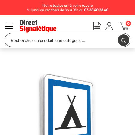
Notre équipe est à votre écoute
du lundi au vendredi de 8h à 18h au
03 28 40 28 40
0