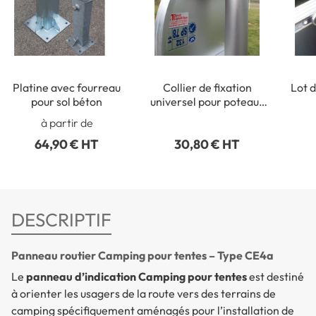
Platine avec fourreau
Collier de fixation
Lot d
pour sol béton
universel pour poteaux
ronds de Ø 50 à 215 mm
rect
à partir de
64,90 € HT
30,80 € HT
DESCRIPTIF
Panneau routier Camping pour tentes – Type CE4a
Le
panneau d’indication Camping pour tentes
est destiné
à orienter les usagers de la route vers des terrains de
camping spécifiquement aménagés pour l’installation de