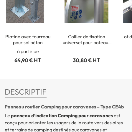
Platine avec fourreau
Collier de fixation
Lot d
pour sol béton
universel pour poteaux
ronds de Ø 50 à 215 mm
rect
à partir de
64,90 € HT
30,80 € HT
DESCRIPTIF
Panneau routier Camping pour caravanes – Type CE4b
Le
panneau d’indication Camping pour caravanes
est
conçu pour orienter les usagers de la route vers des aires
et terrains de camping destinés aux caravanes et