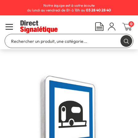
Notre équipe est à votre écoute
du lundi au vendredi de 8h à 18h au
03 28 40 28 40
0