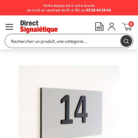
Notre équipe est à votre écoute
du lundi au vendredi de 8h à 18h au
03 28 40 28 40
0