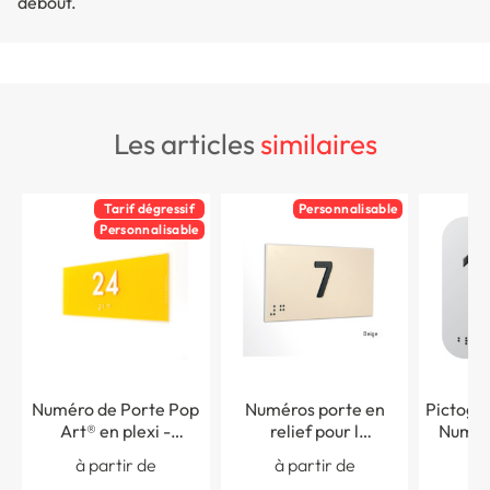
debout.
les articles
similaires
Tarif dégressif
Personnalisable
Personnalisable
Numéro de Porte Pop
Numéros porte en
Pictogr
Art® en plexi -
relief pour l
Numéro
Personnalisable -
´accessibilité - H 50 x
120 
à partir de
à partir de
à 
Numéro Relief - H70 x
L 100 mm
Gamm