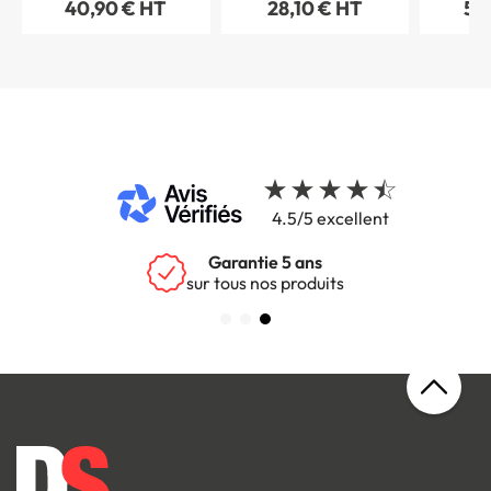
40,90 € HT
28,10 € HT
54
L170 mm
4.5/5 excellent
Garantie 5 ans
sur tous nos produits