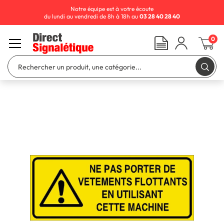
Notre équipe est à votre écoute
du lundi au vendredi de 8h à 18h au
03 28 40 28 40
0