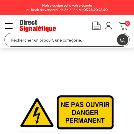
Notre équipe est à votre écoute
du lundi au vendredi de 8h à 18h au
03 28 40 28 40
0