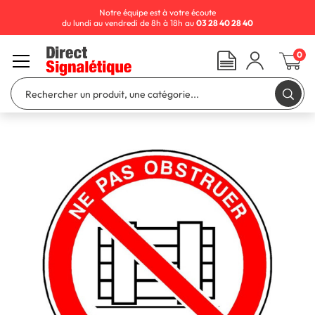
Notre équipe est à votre écoute
du lundi au vendredi de 8h à 18h au
03 28 40 28 40
0