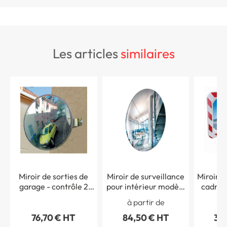
les articles
similaires
Miroir de sorties de
Miroir de surveillance
Miroir d
garage - contrôle 2
pour intérieur modèle
cadre r
directions
standard
hachuré
à partir de
à 
- A
76,70 € HT
84,50 € HT
397
A