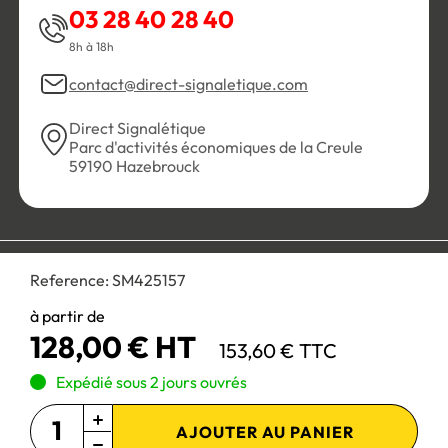
03 28 40 28 40
8h à 18h
contact@direct-signaletique.com
Direct Signalétique
Parc d'activités économiques de la Creule
59190 Hazebrouck
Conditions Générales de Vente
Politique de confidentialité
Reference:
SM425157
Personnaliser les cookies
Gestion des cookies
Mentions légales
Plan du site
à partir de
128,00 € HT
153,60 € TTC
Paiement 100% sécurisé :
Expédié sous 2 jours ouvrés
AJOUTER AU PANIER
Site réservé aux professionnels