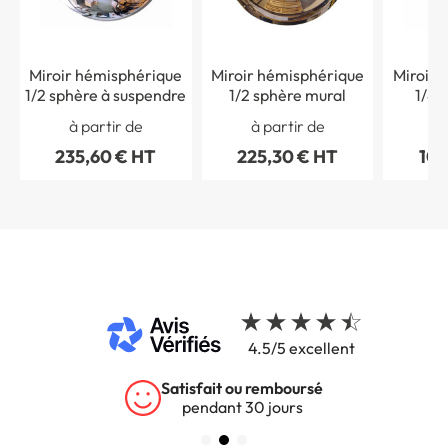
Miroir hémisphérique
Miroir hémisphérique
Miroir 
1/2 sphère à suspendre
1/2 sphère mural
1/8 
b
à partir de
à partir de
à 
235,60 € HT
225,30 € HT
102
4.5/5 excellent
Satisfait ou remboursé
pendant 30 jours