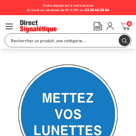
Notre équipe est à votre écoute
du lundi au vendredi de 8h à 18h au
03 28 40 28 40
0