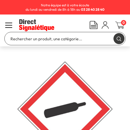
Notre équipe est à votre écoute
du lundi au vendredi de 8h à 18h au
03 28 40 28 40
0