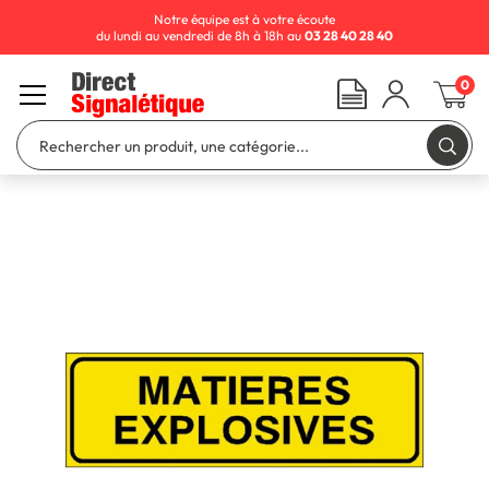
Notre équipe est à votre écoute
du lundi au vendredi de 8h à 18h au
03 28 40 28 40
0