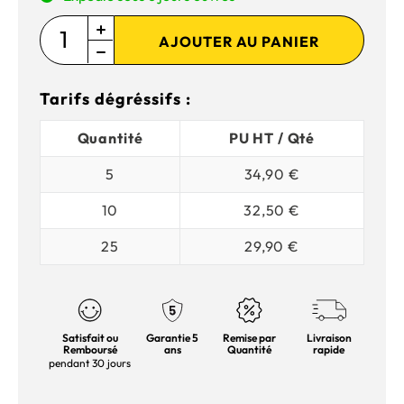
AJOUTER AU PANIER
Tarifs dégréssifs :
Quantité
PU HT / Qté
5
34,90 €
10
32,50 €
25
29,90 €
Satisfait ou
Garantie 5
Remise par
Livraison
Remboursé
ans
Quantité
rapide
pendant 30 jours