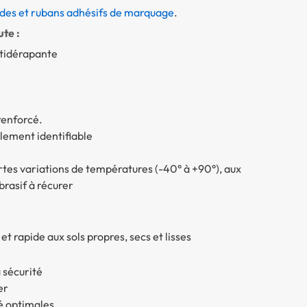
des et rubans adhésifs de marquage
.
te :
ntidérapante
renforcé.
ement identifiable
rtes variations de températures (-40° à +90°), aux
rasif à récurer
t rapide aux sols propres, secs et lisses
 sécurité
er
té optimales