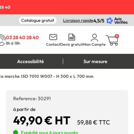
28 40
Catalogue gratuit
Livraison rapide
4,5/5
0
03 28 40 28 40
8h à 18h
Contact
Devis gratuit
Mon Compte
Accessibilité
Sur mesure
à la marche ISO 7010 W007 - H 300 x L 700 mm
Reference:
30291
à partir de
49,90 € HT
59,88 € TTC
Expédié sous 6 jours ouvrés