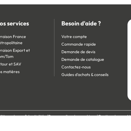
os services
Besoin d'aide ?
vraison France
Votre compte
tropolitaine
Commande rapide
vraison Export et
Demande de devis
om/Tom
Demande de catalogue
tour et SAV
Contactez-nous
s matières
Guides d'achats & conseils
litique de confidentialité
Personnaliser les cookies
Gestion des cooki