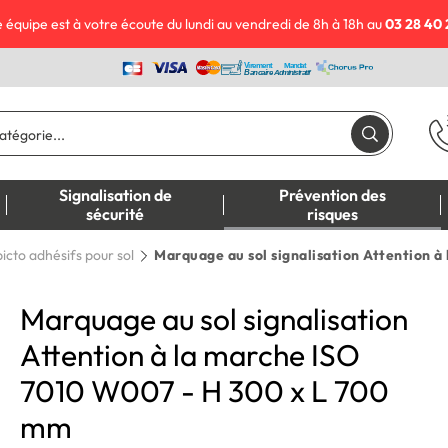
 équipe est à votre écoute du lundi au vendredi de 8h à 18h au
03 28 40 
Signalisation de
Prévention des
sécurité
risques
icto adhésifs pour sol
Marquage au sol signalisation Attention 
Marquage au sol signalisation
Attention à la marche ISO
7010 W007 - H 300 x L 700
mm