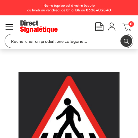
Notre équipe est à votre écoute
du lundi au vendredi de 8h à 18h au
03 28 40 28 40
0