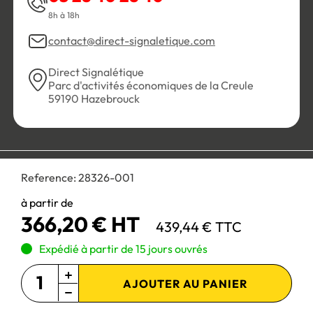
8h à 18h
contact@direct-signaletique.com
Direct Signalétique
Parc d'activités économiques de la Creule
59190 Hazebrouck
Conditions Générales de Vente
Politique de confidentialité
Reference:
28326-001
Personnaliser les cookies
Gestion des cookies
Mentions légales
Plan du site
à partir de
366,20 € HT
439,44 € TTC
Paiement 100% sécurisé :
Expédié à partir de 15 jours ouvrés
AJOUTER AU PANIER
Site réservé aux professionnels