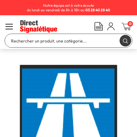
Notre équipe est à votre écoute
du lundi au vendredi de 8h à 18h au
03 28 40 28 40
0