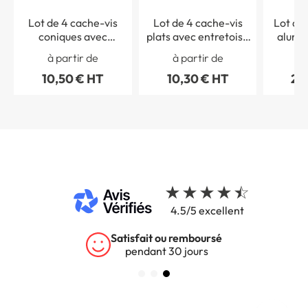
Lot de 4 cache-vis
Lot de 4 cache-vis
Lot de
coniques avec
plats avec entretoise
alumi
entretoises éco
éco
noir 
à partir de
à partir de
1
10,50 € HT
10,30 € HT
20
4.5/5 excellent
Garantie 5 ans
sur tous nos produits