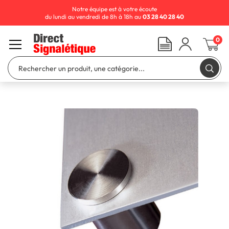
Notre équipe est à votre écoute
du lundi au vendredi de 8h à 18h au
03 28 40 28 40
0