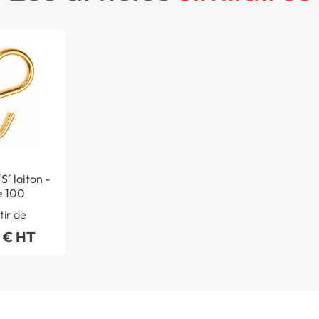
S´ laiton -
e 100
tir de
 € HT