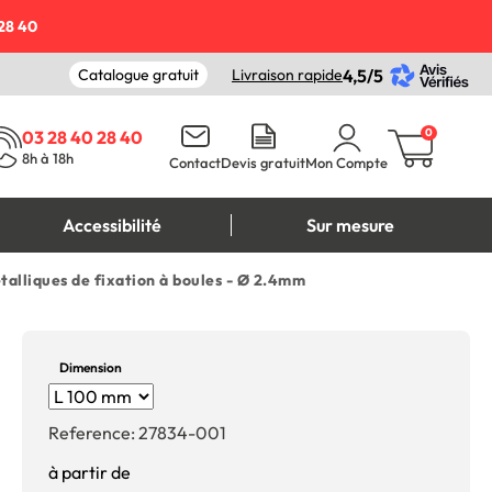
28 40
Catalogue gratuit
Livraison rapide
4,5/5
0
03 28 40 28 40
8h à 18h
Contact
Devis gratuit
Mon Compte
Accessibilité
Sur mesure
talliques de fixation à boules - Ø 2.4mm
Dimension
Reference:
27834-001
à partir de