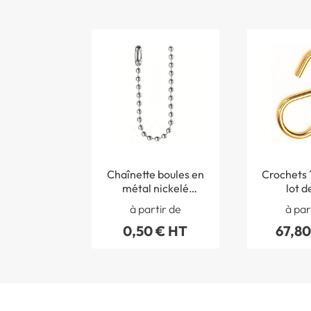
Chaînette boules en
Crochets ´
métal nickelé
lot d
brillant Ø 2.4mm - L
à partir de
à par
´unité
0,50 € HT
67,80