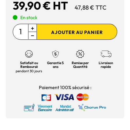
39,90 € HT
47,88 € TTC
En stock
AJOUTER AU PANIER
Satisfait ou
Garantie 5
Remise par
Livraison
Remboursé
ans
Quantité
rapide
pendant 30 jours
Paiement 100% sécurisé :