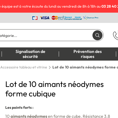
 équipe est à votre écoute du lundi au vendredi de 8h à 18h au
03 28 40 
Signalisation de
Prévention des
sécurité
risques
Accessoire tableau et vitrine
Lot de 10 aimants néodymes forme 
Lot de 10 aimants néodymes
forme cubique
Les points forts :
10
aimants néodymes
en forme de cube. Résistance 3.8