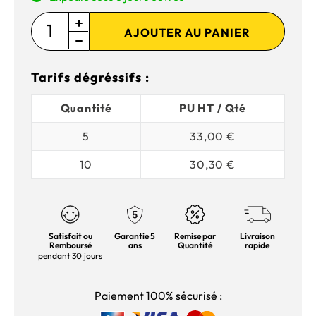
AJOUTER AU PANIER
Tarifs dégréssifs :
Quantité
PU HT / Qté
5
33,00 €
10
30,30 €
Satisfait ou
Garantie 5
Remise par
Livraison
Remboursé
ans
Quantité
rapide
pendant 30 jours
Paiement 100% sécurisé :