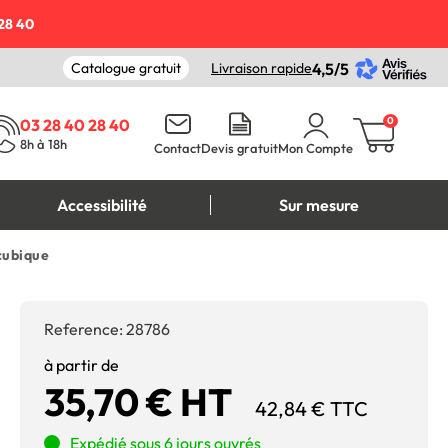
28 40
Catalogue gratuit
Livraison rapide
4,5/5
0
03 28 40 28 40
8h à 18h
Contact
Devis gratuit
Mon Compte
Accessibilité
Sur mesure
cubique
Reference:
28786
à partir de
35,70 € HT
42,84 € TTC
Expédié sous 6 jours ouvrés