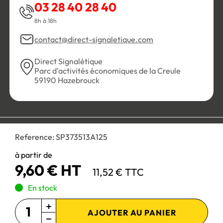
03 28 40 28 40
8h à 18h
contact@direct-signaletique.com
Direct Signalétique
Parc d'activités économiques de la Creule
59190 Hazebrouck
Conditions Générales de Vente
Politique de confidentialité
Reference:
SP373513A125
Personnaliser les cookies
Gestion des cookies
Mentions légales
Plan du site
à partir de
9,60 € HT
11,52 € TTC
Paiement 100% sécurisé :
En stock
AJOUTER AU PANIER
Site réservé aux professionnels