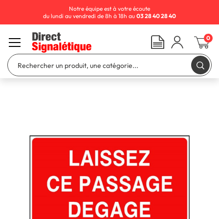
Notre équipe est à votre écoute
du lundi au vendredi de 8h à 18h au
03 28 40 28 40
0