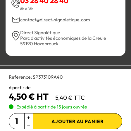
03 28 40 28 40
8h à 18h
contact@direct-signaletique.com
Direct Signalétique
Parc d'activités économiques de la Creule
59190 Hazebrouck
Conditions Générales de Vente
Politique de confidentialité
Reference:
SP373109A40
Personnaliser les cookies
Gestion des cookies
Mentions légales
Plan du site
à partir de
4,50 € HT
5,40 € TTC
Paiement 100% sécurisé :
Expédié à partir de 15 jours ouvrés
AJOUTER AU PANIER
Site réservé aux professionnels