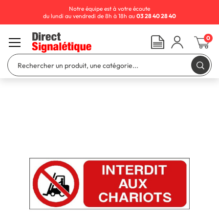
Notre équipe est à votre écoute
du lundi au vendredi de 8h à 18h au
03 28 40 28 40
0