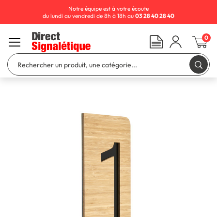
Notre équipe est à votre écoute
du lundi au vendredi de 8h à 18h au
03 28 40 28 40
0