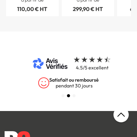
Gamme Wood
Bois e
110,00 € HT
299,90 € HT
69
4.5/5 excellent
Satisfait ou remboursé
pendant 30 jours