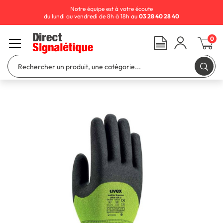
Notre équipe est à votre écoute
du lundi au vendredi de 8h à 18h au
03 28 40 28 40
0