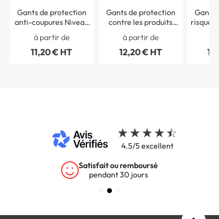
Gants de protection
Gants de protection
Gants 
anti-coupures Niveau
contre les produits
risques
D Uvex athletic D5 XP
chimiques
ther
à partir de
à partir de
à 
unilit
11,20 € HT
12,20 € HT
10
4.5/5 excellent
Satisfait ou remboursé
pendant 30 jours