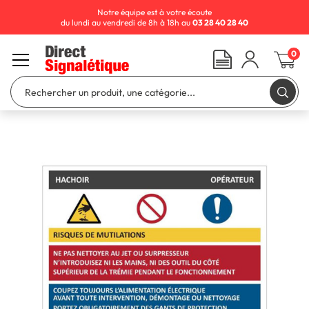
Notre équipe est à votre écoute
du lundi au vendredi de 8h à 18h au
03 28 40 28 40
0