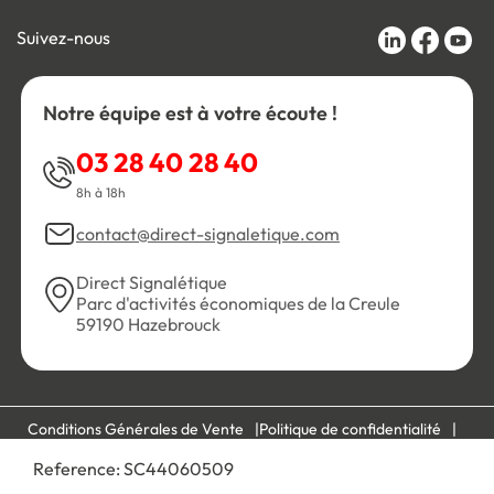
Suivez-nous
Notre équipe est à votre écoute !
03 28 40 28 40
8h à 18h
contact@direct-signaletique.com
Direct Signalétique
Parc d'activités économiques de la Creule
59190 Hazebrouck
Conditions Générales de Vente
Politique de confidentialité
Personnaliser les cookies
Gestion des cookies
Reference:
SC44060509
Mentions légales
Plan du site