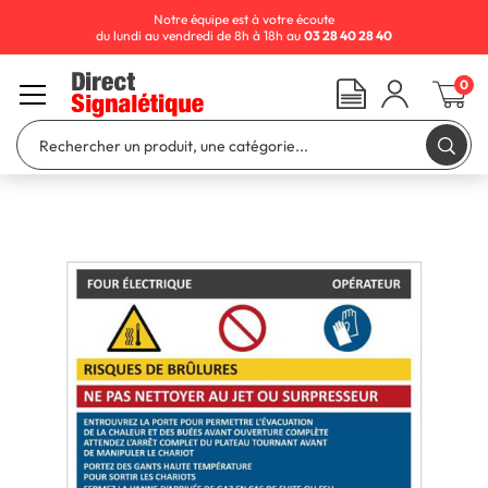
Notre équipe est à votre écoute
du lundi au vendredi de 8h à 18h au
03 28 40 28 40
0