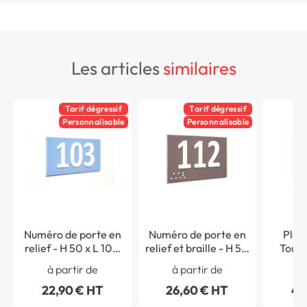
les articles
similaires
Tarif dégressif
Tarif dégressif
Personnalisable
Personnalisable
Numéro de porte en
Numéro de porte en
Plaq
relief - H 50 x L 100
relief et braille - H 50
Touch
mm - Gamme Touchy
x L 100 mm - Gamme
Pic
à partir de
à partir de
à 
Touchy
person
22,90 € HT
26,60 € HT
41
120 mm