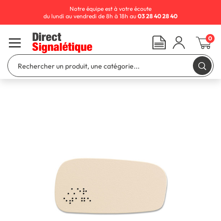
Notre équipe est à votre écoute
du lundi au vendredi de 8h à 18h au
03 28 40 28 40
0