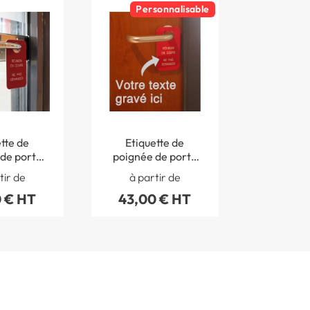
Personnalisable
tte de
Etiquette de
porte
poignée de porte
Réunion en
gravée - Texte
tir de
à partir de
0 x 130 mm
personnalisé - 70 x
 € HT
43,00 € HT
130 mm