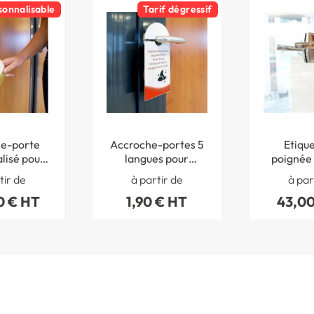
sonnalisable
Tarif dégressif
e-porte
Accroche-portes 5
Etique
lisé pour
langues pour
poignée de 
d´hôtel -
chambre d´hôtel -
gravée - 
tir de
à partir de
à par
er glacé
En papier glacé
cours - 7
0 € HT
1,90 € HT
43,00