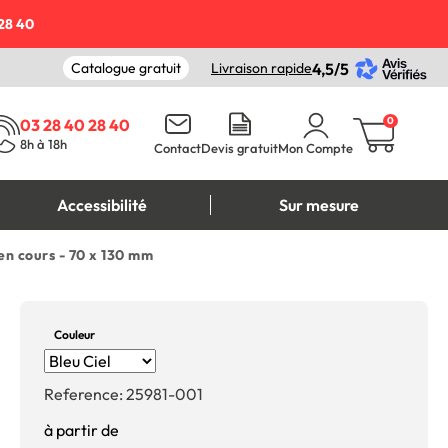
28 40
Catalogue gratuit
Livraison rapide
4,5/5
0
03 28 40 28 40
8h à 18h
Contact
Devis gratuit
Mon Compte
Accessibilité
Sur mesure
en cours - 70 x 130 mm
Couleur
Reference:
25981-001
à partir de