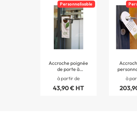
Personnalisable
Per
Accroche poignée
Accroch
de porte à
personna
personnaliser
chambre 
à partir de
à par
En papi
43,90 € HT
203,9