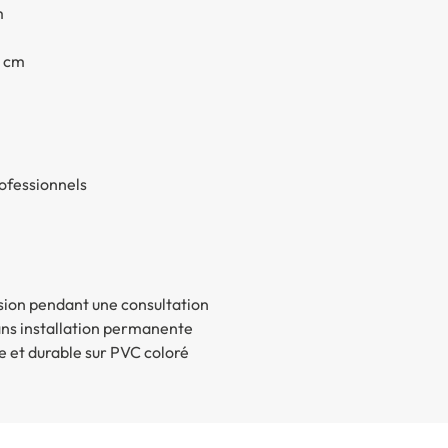
m
3 cm
ofessionnels
sion pendant une consultation
ans installation permanente
e et durable sur PVC coloré