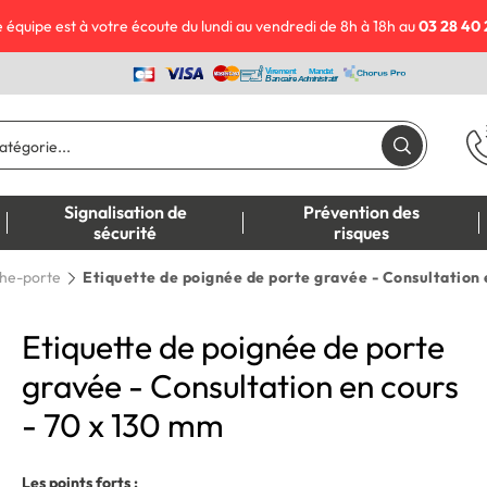
 équipe est à votre écoute du lundi au vendredi de 8h à 18h au
03 28 40 
Signalisation de
Prévention des
sécurité
risques
he-porte
Etiquette de poignée de porte gravée - Consultation 
Etiquette de poignée de porte
gravée - Consultation en cours
- 70 x 130 mm
Les points forts :