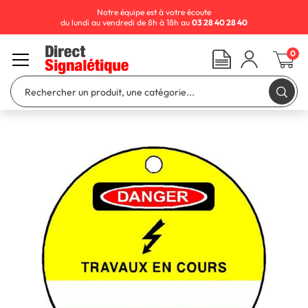
Notre équipe est à votre écoute
du lundi au vendredi de 8h à 18h au
03 28 40 28 40
0