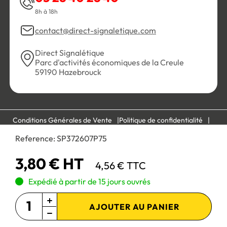
8h à 18h
contact@direct-signaletique.com
Direct Signalétique
Parc d'activités économiques de la Creule
59190 Hazebrouck
Conditions Générales de Vente
Politique de confidentialité
Personnaliser les cookies
Gestion des cookies
Reference:
SP372607P75
Mentions légales
Plan du site
3,80 € HT
4,56 € TTC
Paiement 100% sécurisé :
Expédié à partir de 15 jours ouvrés
AJOUTER AU PANIER
Site réservé aux professionnels