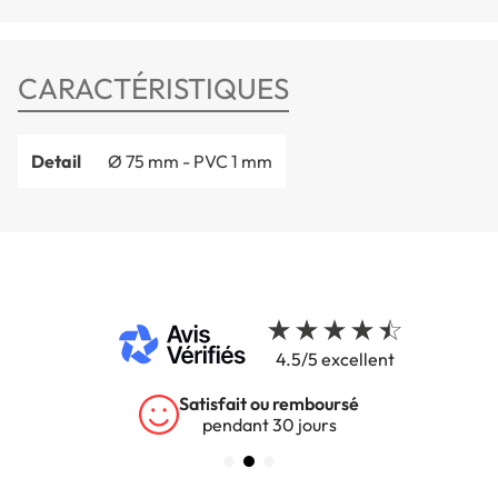
CARACTÉRISTIQUES
Detail
Ø 75 mm - PVC 1 mm
4.5/5 excellent
Satisfait ou remboursé
pendant 30 jours
s