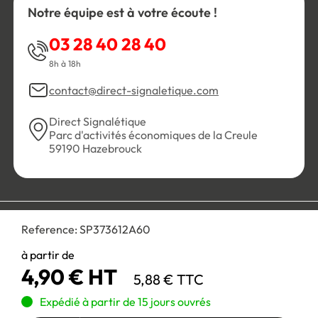
Notre équipe est à votre écoute !
03 28 40 28 40
8h à 18h
contact@direct-signaletique.com
Direct Signalétique
Parc d'activités économiques de la Creule
59190 Hazebrouck
Conditions Générales de Vente
Politique de confidentialité
Reference:
SP373612A60
Personnaliser les cookies
Gestion des cookies
Mentions légales
Plan du site
à partir de
4,90 € HT
5,88 € TTC
Paiement 100% sécurisé :
Expédié à partir de 15 jours ouvrés