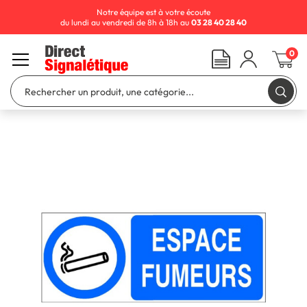
Notre équipe est à votre écoute
du lundi au vendredi de 8h à 18h au
03 28 40 28 40
0