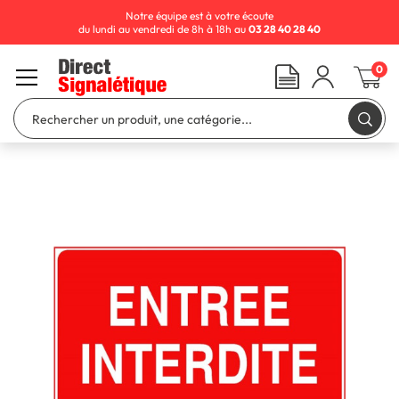
Notre équipe est à votre écoute
du lundi au vendredi de 8h à 18h au
03 28 40 28 40
0