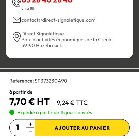
8h à 18h
contact@direct-signaletique.com
Direct Signalétique
Parc d'activités économiques de la Creule
59190 Hazebrouck
Conditions Générales de Vente
Politique de confidentialité
Reference:
SP373230A90
Personnaliser les cookies
Gestion des cookies
Mentions légales
Plan du site
à partir de
7,70 € HT
9,24 € TTC
Paiement 100% sécurisé :
Expédié à partir de 15 jours ouvrés
AJOUTER AU PANIER
Site réservé aux professionnels