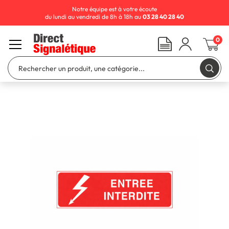
Notre équipe est à votre écoute
du lundi au vendredi de 8h à 18h au
03 28 40 28 40
0