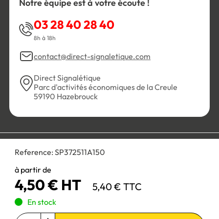
Notre équipe est à votre écoute !
03 28 40 28 40
8h à 18h
contact@direct-signaletique.com
Direct Signalétique
Parc d'activités économiques de la Creule
59190 Hazebrouck
Conditions Générales de Vente
Politique de confidentialité
Reference:
SP372511A150
Personnaliser les cookies
Gestion des cookies
Mentions légales
Plan du site
à partir de
4,50 € HT
5,40 € TTC
Paiement 100% sécurisé :
En stock