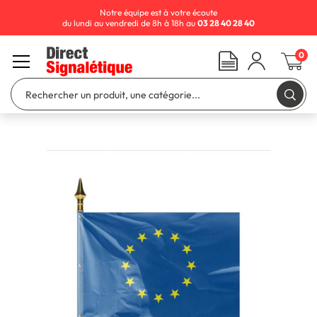
Notre équipe est à votre écoute
du lundi au vendredi de 8h à 18h au
03 28 40 28 40
0