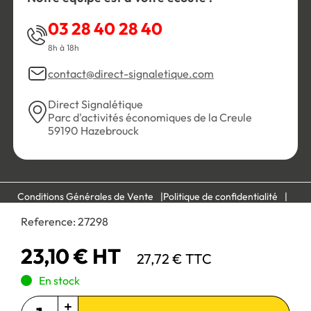
03 28 40 28 40
8h à 18h
contact@direct-signaletique.com
Direct Signalétique
Parc d'activités économiques de la Creule
59190 Hazebrouck
Conditions Générales de Vente
Politique de confidentialité
Personnaliser les cookies
Gestion des cookies
Reference:
27298
Mentions légales
Plan du site
23,10 € HT
27,72 € TTC
Paiement 100% sécurisé :
En stock