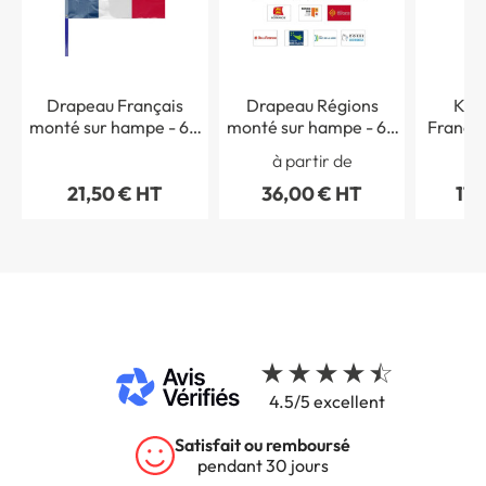
Drapeau Français
Drapeau Régions
Kit 
monté sur hampe - 60
monté sur hampe - 60
Françai
x 90 cm
x 90 cm
100 x
à partir de
é
21,50 € HT
36,00 € HT
179
admi
4.5/5 excellent
Garantie 5 ans
sur tous nos produits