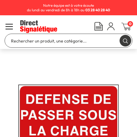
Notre équipe est à votre écoute
du lundi au vendredi de 8h à 18h au
03 28 40 28 40
0