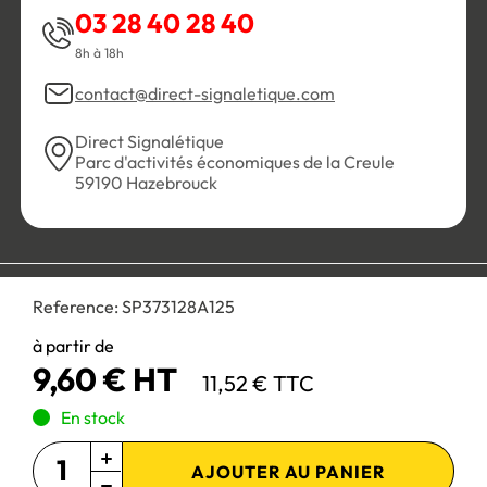
03 28 40 28 40
8h à 18h
contact@direct-signaletique.com
Direct Signalétique
Parc d'activités économiques de la Creule
59190 Hazebrouck
Conditions Générales de Vente
Politique de confidentialité
Reference:
SP373128A125
Personnaliser les cookies
Gestion des cookies
Mentions légales
Plan du site
à partir de
9,60 € HT
11,52 € TTC
Paiement 100% sécurisé :
En stock
AJOUTER AU PANIER
Site réservé aux professionnels