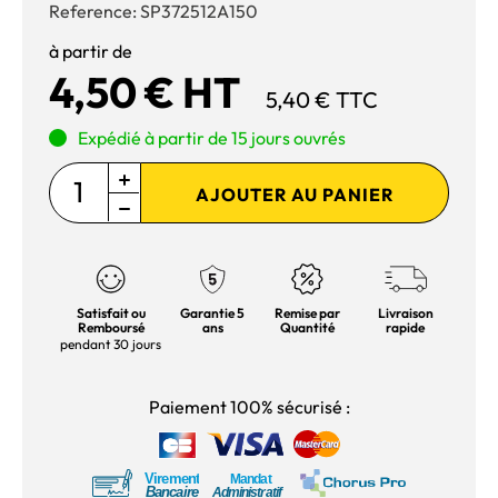
Reference:
SP372512A150
à partir de
4,50 € HT
5,40 € TTC
Expédié à partir de 15 jours ouvrés
AJOUTER AU PANIER
Satisfait ou
Garantie 5
Remise par
Livraison
Remboursé
ans
Quantité
rapide
pendant 30 jours
Paiement 100% sécurisé :